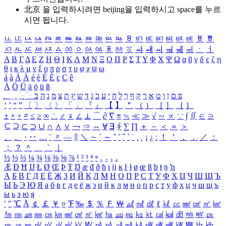
北京 을 입력하시려면
beijing
을 입력하시고 space를 누르
시면 됩니다.
ㅥ
ㅦ
ㅧ
ㅨ
ㅩ
ㅪ
ㅫ
ㅬ
ㅭ
ㅮ
ㅯ
ㅰ
ㅱ
ㅲ
ㅳ
ㅴ
ㅵ
ㅶ
ㅷ
ㅸ
ㅹ
ㅺ
ㅻ
ㅼ
ㅽ
ㅾ
ㅿ
ㆀ
ㆁ
ㆂ
ㆃ
ㆄ
ㆅ
ㆆ
ㆇ
ㆈ
ㆉ
ㆊ
ㆋ
ㆌ
ㆍ
ㆎ
Α
Β
Γ
Δ
Ε
Ζ
Η
Θ
Ι
Κ
Λ
Μ
Ν
Ξ
Ο
Π
Ρ
Σ
Τ
Υ
Φ
Χ
Ψ
Ω
α
β
γ
δ
ε
ζ
η
θ
ι
κ
λ
μ
ν
ξ
ο
π
ρ
σ
τ
υ
φ
χ
ψ
ω
á
à
Á
À
é
è
É
È
ç
Ç
ê
Ä
Ö
Ü
ä
ö
ü
ß
ְ
ֳ
ֲ
ֱ
ָ
ַ
ֵ
ֶ
ִ
ֹ
ּ
ֻ
ׂ
ׁ
ּ
ב
ה
נ
מ
צ
ת
ץ
ש
ד
ג
כ
ע
י
ח
ל
ך
ף
ק
ר
א
ט
ו
ן
ם
פ
‘
’
“
”
〔
〕
〈
〉
「
」
『
』
【
】
＂
（
）
［
］
｛
｝
±
×
÷
≠
≤
≥
∞
∴
♂
♀
∠
⊥
⌒
∂
∇
≡
≒
≪
≫
√
∽
∝
∵
∫
∬
∈
∋
⊆
⊇
⊂
⊃
∪
∩
∧
∨
￢
⇒
⇔
∀
∃
∮
∑
∏
＋
－
＜
＝
＞
、
。
·
‥
…
¨
〃
―
∥
＼
∼
´
～
ˇ
˘
˝
˚
˙
¸
˛
¡
¿
ː
！
＇
，
．
／
：
；
？
＾
＿
｀
｜
½
⅓
⅔
¼
¾
⅛
⅜
⅝
⅞
¹
²
³
⁴
ⁿ
₁
₂
₃
₄
Æ
Ð
Ħ
Ĳ
Ł
Ø
Œ
Þ
Ŧ
Ŋ
æ
đ
ð
ħ
ı
ĳ
ĸ
ŀ
ł
ø
œ
ß
þ
ŧ
ŋ
ŉ
А
Б
В
Г
Д
Е
Ё
Ж
З
И
Й
К
Л
М
Н
О
П
Р
С
Т
У
Ф
Х
Ц
Ч
Ш
Щ
Ъ
Ы
Ь
Э
Ю
Я
а
б
в
г
д
е
ё
ж
з
и
й
к
л
м
н
о
п
р
с
т
у
ф
х
ц
ч
ш
щ
ъ
ы
ь
э
ю
я
′
″
℃
Å
￠
￡
￥
¤
℉
‰
＄
％
Ｆ
￦
㎕
㎖
㎗
ℓ
㎘
㏄
㎣
㎤
㎥
㎦
㎙
㎚
㎛
㎜
㎝
㎞
㎟
㎠
㎡
㎢
㏊
㎍
㎎
㎏
㏏
㎈
㎉
㏈
㎧
㎨
㎰
㎱
㎲
㎳
㎴
㎵
㎶
㎷
㎸
㎹
㎀
㎁
㎂
㎃
㎄
㎺
㎻
㎽
㎾
㎿
㎐
㎑