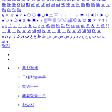
㎒
㎓
㎔
Ω
㏀
㏁
㎊
㎋
㎌
㏖
㏅
㎭
㎮
㎯
㏛
㎩
㎪
㎫
㎬
㏝
㏐
㏓
㏃
㏉
㏜
㏆
§
※
☆
★
○
●
◎
◇
◆
□
■
△
▽
→
←
↑
↓
↔
〓
◁
◀
▷
▶
♤
♠
♡
♥
♧
♣
⊙
◈
▣
◐
◑
▒
▤
▥
▨
▧
▦
▩
♨
☏
☎
☜
☞
¶
†
‡
↕
↗
↙
↖
↘
♭
♩
♪
♬
㉿
㈜
№
㏇
™
㏂
㏘
℡
＃
＆
＊
＠
ª
º
ⅰ
ⅱ
ⅲ
ⅳ
ⅴ
ⅵ
ⅶ
ⅷ
ⅸ
ⅹ
Ⅰ
Ⅱ
Ⅲ
Ⅳ
Ⅴ
Ⅵ
Ⅶ
Ⅷ
Ⅸ
Ⅹ
ا
ب
ت
ث
ج
ح
خ
د
ذ
ر
ز
س
ش
ص
ض
ط
ظ
ع
غ
ف
ق
ک
ل
م
ن
ه
و
ی
닫기
통합검색
국내학술논문
학위논문
해외학술논문
학술지