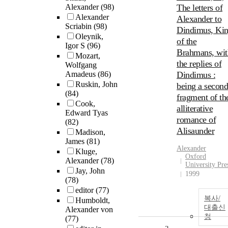
Alexander
(98)
The letters of
Alexander
Alexander to
Scriabin
(98)
Dindimus, Ki
Oleynik,
of the
Igor S
(96)
Brahmans, wit
Mozart,
the replies of
Wolfgang
Amadeus
(86)
Dindimus :
Ruskin, John
being a second
(84)
fragment of th
Cook,
alliterative
Edward Tyas
romance of
(82)
Alisaunder
Madison,
James
(81)
Alexander
Kluge,
Oxford
Alexander
(78)
University Pre
Jay, John
1999
(78)
editor
(77)
복사/
Humboldt,
대출신
Alexander von
청
(77)