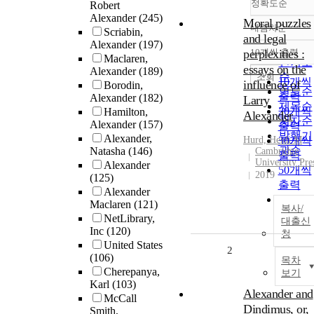
정확도순
Robert
Alexander
(245)
Moral puzzles
내림차순
Scriabin,
정확도
and legal
Alexander
(197)
순
perplexities :
10개씩 출력
내림차
Maclaren,
인기도
essays on the
Alexander
(189)
순
조회
10개씩
influence of
Borodin,
연도순
출력
Alexander
(182)
Larry
제목순
20개씩
Hamilton,
Alexander
저자순
Alexander
(157)
출력
발행기
Alexander,
Hurd, Heidi M
30개씩
관순
Natasha
(146)
Cambridge
출력
University Pre
Alexander
50개씩
2019
(125)
출력
Alexander
100개
Maclaren
(121)
복사/
출력
NetLibrary,
대출신
Inc
(120)
청
United States
2
(106)
목차
Cherepanya,
보기
Karl
(103)
Alexander and
McCall
Dindimus, or,
Smith,