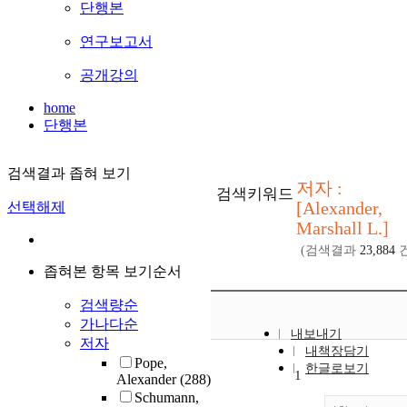
단행본
연구보고서
공개강의
home
단행본
검색결과 좁혀 보기
저자 :
검색키워드
[Alexander,
선택해제
Marshall L.]
(검색결과
23,884
건
좁혀본 항목 보기순서
검색량순
가나다순
내보내기
저자
내책장담기
Pope,
한글로보기
1
Alexander
(288)
Schumann,