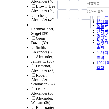
Alexander
(40)
내림차순
정확도
Brown, Dee
순
Alexander
(40)
10개씩 출력
내림차
인기도
Tcherepnin,
Alexander
(40)
순
조회
10개씩
연도순
출력
Rachmaninoff,
제목순
20개씩
Sergei
(39)
저자순
출력
Grene,
발행기
30개씩
David
(39)
관순
출력
Smith,
Alexander
(38)
50개씩
Alexander,
출력
Jeffrey C.
(38)
100개
Demandt,
출력
Alexander
(37)
Robert
Alexander
Schumann
(37)
Dallin,
Alexander
(36)
Alexander,
William
(36)
Baumgarten,