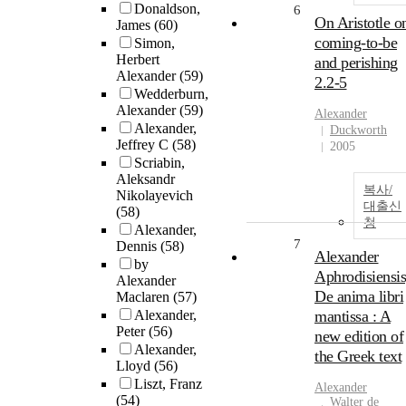
Donaldson,
6
On Aristotle o
James
(60)
coming-to-be
Simon,
Herbert
and perishing
Alexander
(59)
2.2-5
Wedderburn,
Alexander
(59)
Alexander
Alexander,
Duckworth
Jeffrey C
(58)
2005
Scriabin,
Aleksandr
복사/
Nikolayevich
대출신
(58)
청
Alexander,
7
Dennis
(58)
Alexander
by
Aphrodisiensis
Alexander
De anima libri
Maclaren
(57)
Alexander,
mantissa : A
Peter
(56)
new edition of
Alexander,
the Greek text
Lloyd
(56)
Liszt, Franz
Alexander
(54)
Walter de