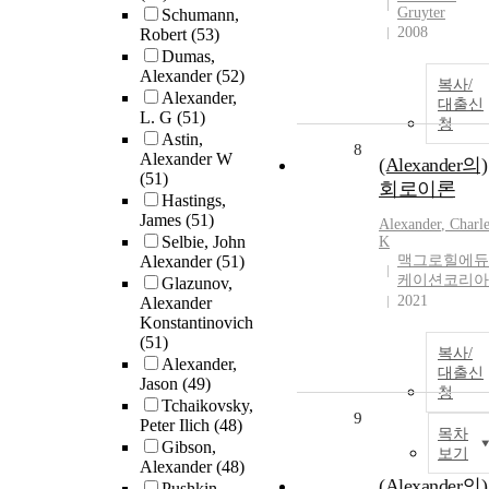
Gruyter
Schumann,
2008
Robert
(53)
Dumas,
Alexander
(52)
복사/
Alexander,
대출신
L. G
(51)
청
Astin,
8
Alexander W
(Alexander의)
(51)
회로이론
Hastings,
James
(51)
Alexander
, Charl
Selbie, John
K
Alexander
(51)
맥그로힐에듀
케이션코리아
Glazunov,
2021
Alexander
Konstantinovich
(51)
복사/
Alexander,
대출신
Jason
(49)
청
Tchaikovsky,
9
Peter Ilich
(48)
목차
Gibson,
보기
Alexander
(48)
(Alexander의)
Pushkin,