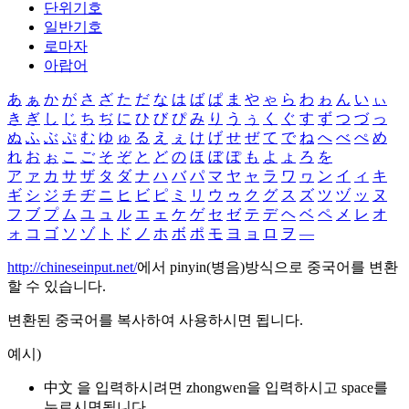
단위기호
일반기호
로마자
아랍어
あ
ぁ
か
が
さ
ざ
た
だ
な
は
ば
ぱ
ま
や
ゃ
ら
わ
ゎ
ん
い
ぃ
き
ぎ
し
じ
ち
ぢ
に
ひ
び
ぴ
み
り
う
ぅ
く
ぐ
す
ず
つ
づ
っ
ぬ
ふ
ぶ
ぷ
む
ゆ
ゅ
る
え
ぇ
け
げ
せ
ぜ
て
で
ね
へ
べ
ぺ
め
れ
お
ぉ
こ
ご
そ
ぞ
と
ど
の
ほ
ぼ
ぽ
も
よ
ょ
ろ
を
ア
ァ
カ
サ
ザ
タ
ダ
ナ
ハ
バ
パ
マ
ヤ
ャ
ラ
ワ
ヮ
ン
イ
ィ
キ
ギ
シ
ジ
チ
ヂ
ニ
ヒ
ビ
ピ
ミ
リ
ウ
ゥ
ク
グ
ス
ズ
ツ
ヅ
ッ
ヌ
フ
ブ
プ
ム
ユ
ュ
ル
エ
ェ
ケ
ゲ
セ
ゼ
テ
デ
ヘ
ベ
ペ
メ
レ
オ
ォ
コ
ゴ
ソ
ゾ
ト
ド
ノ
ホ
ボ
ポ
モ
ヨ
ョ
ロ
ヲ
―
http://chineseinput.net/
에서 pinyin(병음)방식으로 중국어를 변환
할 수 있습니다.
변환된 중국어를 복사하여 사용하시면 됩니다.
예시)
中文 을 입력하시려면
zhongwen
을 입력하시고 space를
누르시면됩니다.