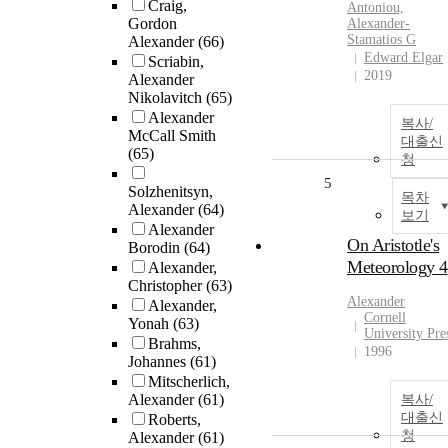
Craig,
Antoniou,
Gordon
Alexander
-
Stamatios G
Alexander
(66)
Edward Elgar
Scriabin,
2019
Alexander
Nikolavitch
(65)
Alexander
복사/
McCall Smith
대출신
(65)
청
5
Solzhenitsyn,
목차
Alexander
(64)
보기
Alexander
On Aristotle's
Borodin
(64)
Meteorology 4
Alexander,
Christopher
(63)
Alexander
Alexander,
Cornell
Yonah
(63)
University Pre
Brahms,
1996
Johannes
(61)
Mitscherlich,
Alexander
(61)
복사/
대출신
Roberts,
청
Alexander
(61)