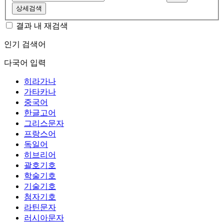
상세검색
결과 내 재검색
인기 검색어
다국어 입력
히라가나
가타카나
중국어
한글고어
그리스문자
프랑스어
독일어
히브리어
괄호기호
학술기호
기술기호
첨자기호
라틴문자
러시아문자