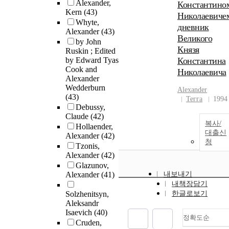
Alexander,
Константино
Kern
(43)
Николаевиче
Whyte,
дневник
Alexander
(43)
Великого
by John
Князя
Ruskin ; Edited
by Edward Tyas
Константина
Cook and
Николаевича
Alexander
Wedderburn
Alexander
(43)
Тегга
1994
Debussy,
Claude
(42)
복사/
Hollaender,
대출신
Alexander
(42)
청
Tzonis,
Alexander
(42)
Glazunov,
Alexander
(41)
내보내기
내책장담기
Solzhenitsyn,
한글로보기
Aleksandr
Isaevich
(40)
정확도순
Cruden,