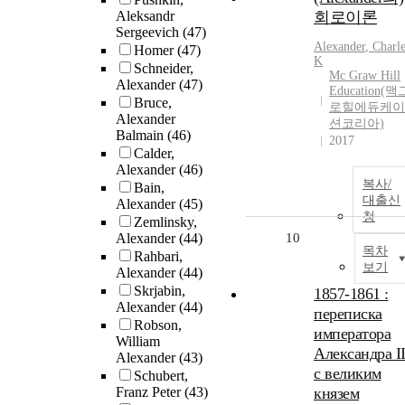
Aleksandr
회로이론
Sergeevich
(47)
Alexander
, Charl
Homer
(47)
K
Schneider,
Mc Graw Hill
Alexander
(47)
Education(맥
Bruce,
로힐에듀케이
Alexander
션코리아)
Balmain
(46)
2017
Calder,
Alexander
(46)
복사/
Bain,
대출신
Alexander
(45)
청
Zemlinsky,
Alexander
(44)
10
목차
Rahbari,
보기
Alexander
(44)
Skrjabin,
1857-1861 :
Alexander
(44)
переписка
Robson,
императора
William
Александра I
Alexander
(43)
с великим
Schubert,
Franz Peter
(43)
князем