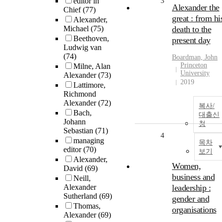
editor in
3
Alexander the
Chief
(77)
great : from hi
Alexander,
Michael
(75)
death to the
Beethoven,
present day
Ludwig van
(74)
Boardman, John
Princeton
Milne, Alan
University
Alexander
(73)
2019
Lattimore,
Richmond
Alexander
(72)
복사/
Bach,
대출신
Johann
청
Sebastian
(71)
4
managing
목차
editor
(70)
보기
Alexander,
Women,
David
(69)
business and
Neill,
Alexander
leadership :
Sutherland
(69)
gender and
Thomas,
organisations
Alexander
(69)