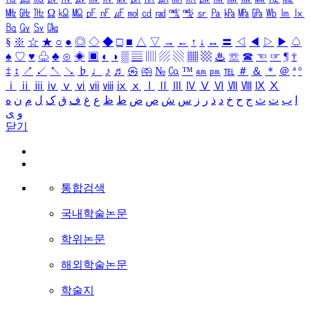
㎒
㎓
㎔
Ω
㏀
㏁
㎊
㎋
㎌
㏖
㏅
㎭
㎮
㎯
㏛
㎩
㎪
㎫
㎬
㏝
㏐
㏓
㏃
㏉
㏜
㏆
§
※
☆
★
○
●
◎
◇
◆
□
■
△
▽
→
←
↑
↓
↔
〓
◁
◀
▷
▶
♤
♠
♡
♥
♧
♣
⊙
◈
▣
◐
◑
▒
▤
▥
▨
▧
▦
▩
♨
☏
☎
☜
☞
¶
†
‡
↕
↗
↙
↖
↘
♭
♩
♪
♬
㉿
㈜
№
㏇
™
㏂
㏘
℡
＃
＆
＊
＠
ª
º
ⅰ
ⅱ
ⅲ
ⅳ
ⅴ
ⅵ
ⅶ
ⅷ
ⅸ
ⅹ
Ⅰ
Ⅱ
Ⅲ
Ⅳ
Ⅴ
Ⅵ
Ⅶ
Ⅷ
Ⅸ
Ⅹ
ا
ب
ت
ث
ج
ح
خ
د
ذ
ر
ز
س
ش
ص
ض
ط
ظ
ع
غ
ف
ق
ک
ل
م
ن
ه
و
ی
닫기
통합검색
국내학술논문
학위논문
해외학술논문
학술지