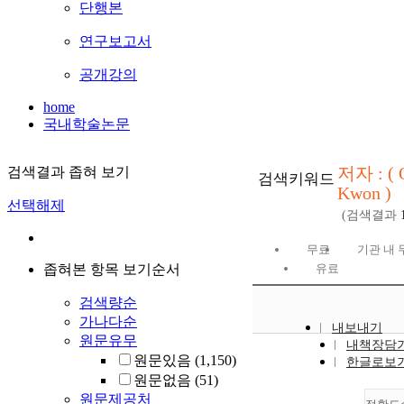
단행본
연구보고서
공개강의
home
국내학술논문
저자 : ( 
검색결과 좁혀 보기
검색키워드
Kwon )
선택해제
(검색결과
무료
기관 내 
좁혀본 항목 보기순서
유료
검색량순
가나다순
내보내기
원문유무
내책장담
원문있음
(1,150)
한글로보
원문없음
(51)
원문제공처