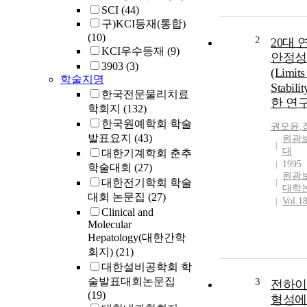
SCI
(44)
구)KCI등재(통합)
(10)
2
20대 
KCI우수등재
(9)
안정성
3903
(3)
(Limits
학술지명
Stabil
한국전문물리치료
한 연
학회지
(132)
한국원예학회 학술
권오윤
,
발표요지
(43)
원광
대
대한기계학회 춘추
1995
학술대회
(27)
원광
대한전기학회 학술
대학
대회 논문집
(27)
Vol.1
Clinical and
Molecular
Hepatology(대한간학
회지)
(21)
대한설비공학회 학
술발표대회논문집
3
전하이
(19)
형성에