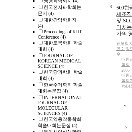
생명과학회지
(4)
8
한국전자파학회논
600합
문지
(4)
세조직
대한간암학회지
및 S
(4)
미치는 
Proceedings of KIIT
가의 
Conference
(4)
대한토목학회 학술
권오철
,
대회
(4)
연수
,
정
수
JOURNAL OF
대한
KOREAN MEDICAL
학회
SCIENCE
(4)
2005
한국당과학회 학술
대한
대회
(4)
학회
한국주거학회 학술
Vol.4
대회논문집
(4)
INTERNATIONAL
JOURNAL OF
MOLECULAR
SCIENCES
(4)
한국약용작물학회
학술대회논문집
(4)
동아시아식생활학