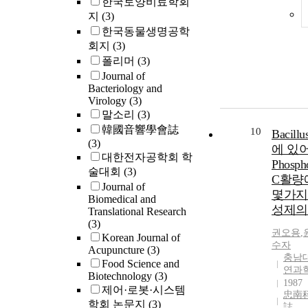
한국토양비료학회
지
(3)
한국동물생명공학
회지
(3)
폴리머
(3)
Journal of
Bacteriology and
Virology
(3)
말소리
(3)
韓國音響學會誌
10
Bacillu
(3)
에 있
대한전자공학회 학
Phospho
술대회
(3)
C활량
Journal of
몇가지
Biomedical and
성제의
Translational Research
(3)
권오용
,
Korean Journal of
수자
Acupuncture
(3)
충남
Food Science and
연과
Biotechnology
(3)
1987
제어·로봇·시스템
忠南
학회 논문지
(3)
誌