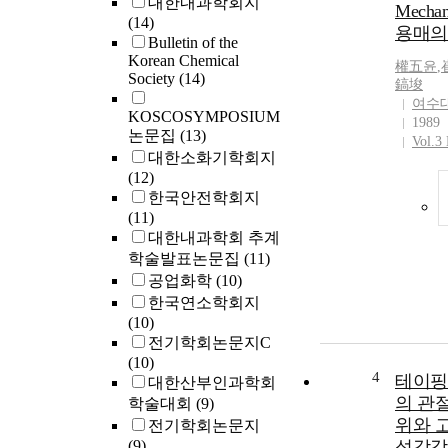
대한내과학회지
Mecha
(14)
용매의
Bulletin of the
Korean Chemical
權五윤
,
Society
(14)
鎬埈
여수
KOSCOSYMPOSIUM
1989
논문집
(13)
Vol.3 
대한소화기학회지
(12)
한국안전학회지
(11)
대한내과학회 추계
학술발표논문집
(11)
공업화학
(10)
한국연소학회지
(10)
전기학회논문지C
(10)
4
테이핑
대한산부인과학회
의 관
학술대회
(9)
위와 
전기학회논문지
(9)
성감각