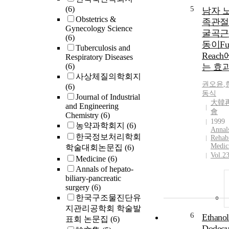
(6)
5
남자 
Obstetrics &
족관절
Gynecology Science
굴곡근
(6)
동이Fun
Tuberculosis and
Reac
Respiratory Diseases
(6)
는 효
사상체질의학회지
권오윤
,
(6)
동식
Journal of Industrial
大韓
and Engineering
會
Chemistry
(6)
1999
농약과학회지
(6)
Annal
한국정보처리학회
Rehabi
Medic
학술대회논문집
(6)
Vol.2
Medicine
(6)
Annals of hepato-
biliary-pancreatic
surgery
(6)
한국구조물진단유
지관리공학회 학술발
6
Ethan
표회 논문집
(6)
Dodecy