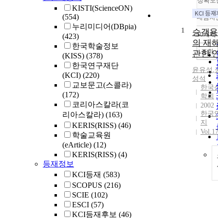
정확도
KISTI(ScienceON)
(554)
내림차
누리미디어(DBpia)
1
승객용
10개씩
(423)
의 재
한국학술정보
조회
관한 
(KISS)
(378)
한국연구재단
윤유성
,
(KCI)
(220)
성석
교보문고(스콜라)
한국
(172)
학회
코리아스칼라(코
2002
한국
리아스칼라)
(163)
지
KERIS(RISS)
(46)
Vol.1
학술교육원
(eArticle)
(12)
KERIS(RISS)
(4)
등재정보
KCI등재
(583)
SCOPUS
(216)
SCIE
(102)
ESCI
(57)
KCI등재후보
(46)