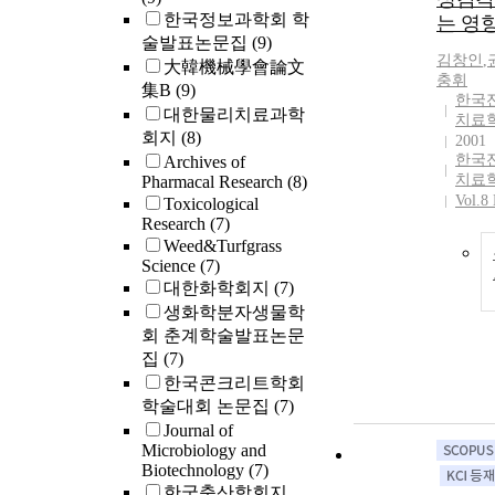
한국정보과학회 학
는 영
술발표논문집
(9)
김창인
,
大韓機械學會論文
충휘
集B
(9)
한국
대한물리치료과학
치료
회지
(8)
2001
한국
Archives of
치료
Pharmacal Research
(8)
Vol.8
Toxicological
Research
(7)
Weed&Turfgrass
Science
(7)
대한화학회지
(7)
생화학분자생물학
회 춘계학술발표논문
집
(7)
한국콘크리트학회
학술대회 논문집
(7)
Journal of
Microbiology and
Biotechnology
(7)
한국축산학회지