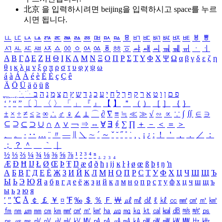
北京 을 입력하시려면
beijing
을 입력하시고 space를 누르
시면 됩니다.
ㅥ
ㅦ
ㅧ
ㅨ
ㅩ
ㅪ
ㅫ
ㅬ
ㅭ
ㅮ
ㅯ
ㅰ
ㅱ
ㅲ
ㅳ
ㅴ
ㅵ
ㅶ
ㅷ
ㅸ
ㅹ
ㅺ
ㅻ
ㅼ
ㅽ
ㅾ
ㅿ
ㆀ
ㆁ
ㆂ
ㆃ
ㆄ
ㆅ
ㆆ
ㆇ
ㆈ
ㆉ
ㆊ
ㆋ
ㆌ
ㆍ
ㆎ
Α
Β
Γ
Δ
Ε
Ζ
Η
Θ
Ι
Κ
Λ
Μ
Ν
Ξ
Ο
Π
Ρ
Σ
Τ
Υ
Φ
Χ
Ψ
Ω
α
β
γ
δ
ε
ζ
η
θ
ι
κ
λ
μ
ν
ξ
ο
π
ρ
σ
τ
υ
φ
χ
ψ
ω
á
à
Á
À
é
è
É
È
ç
Ç
ê
Ä
Ö
Ü
ä
ö
ü
ß
ְ
ֳ
ֲ
ֱ
ָ
ַ
ֵ
ֶ
ִ
ֹ
ּ
ֻ
ׂ
ׁ
ּ
ב
ה
נ
מ
צ
ת
ץ
ש
ד
ג
כ
ע
י
ח
ל
ך
ף
ק
ר
א
ט
ו
ן
ם
פ
‘
’
“
”
〔
〕
〈
〉
「
」
『
』
【
】
＂
（
）
［
］
｛
｝
±
×
÷
≠
≤
≥
∞
∴
♂
♀
∠
⊥
⌒
∂
∇
≡
≒
≪
≫
√
∽
∝
∵
∫
∬
∈
∋
⊆
⊇
⊂
⊃
∪
∩
∧
∨
￢
⇒
⇔
∀
∃
∮
∑
∏
＋
－
＜
＝
＞
、
。
·
‥
…
¨
〃
―
∥
＼
∼
´
～
ˇ
˘
˝
˚
˙
¸
˛
¡
¿
ː
！
＇
，
．
／
：
；
？
＾
＿
｀
｜
½
⅓
⅔
¼
¾
⅛
⅜
⅝
⅞
¹
²
³
⁴
ⁿ
₁
₂
₃
₄
Æ
Ð
Ħ
Ĳ
Ł
Ø
Œ
Þ
Ŧ
Ŋ
æ
đ
ð
ħ
ı
ĳ
ĸ
ŀ
ł
ø
œ
ß
þ
ŧ
ŋ
ŉ
А
Б
В
Г
Д
Е
Ё
Ж
З
И
Й
К
Л
М
Н
О
П
Р
С
Т
У
Ф
Х
Ц
Ч
Ш
Щ
Ъ
Ы
Ь
Э
Ю
Я
а
б
в
г
д
е
ё
ж
з
и
й
к
л
м
н
о
п
р
с
т
у
ф
х
ц
ч
ш
щ
ъ
ы
ь
э
ю
я
′
″
℃
Å
￠
￡
￥
¤
℉
‰
＄
％
Ｆ
￦
㎕
㎖
㎗
ℓ
㎘
㏄
㎣
㎤
㎥
㎦
㎙
㎚
㎛
㎜
㎝
㎞
㎟
㎠
㎡
㎢
㏊
㎍
㎎
㎏
㏏
㎈
㎉
㏈
㎧
㎨
㎰
㎱
㎲
㎳
㎴
㎵
㎶
㎷
㎸
㎹
㎀
㎁
㎂
㎃
㎄
㎺
㎻
㎽
㎾
㎿
㎐
㎑