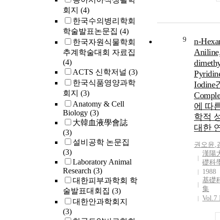
회지
(4)
한국수의병리학회
학술발표논문집
(4)
9
n-Hex
한국자원식물학회
Aniline
추계학술대회 자료집
(4)
dimethy
ACTS 신학저널
(3)
Pyridi
한국식품영양과학
Iodin
회지
(3)
Compl
Anatomy & Cell
에 따
Biology
(3)
학적 
大韓血液學會誌
대한 
(3)
설비공학 논문집
권오윤
,
(3)
漢陽
Laboratory Animal
礎科
Research
(3)
1988
대한피부과학회 학
基礎
集
술발표대회집
(3)
Vol.7 
대한안과학회지
(3)