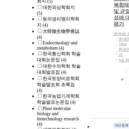
회지
(5)
복합재
대한외상학회지
및 균
(5)
성에 대
동의생리병리학회
평가
지
(4)
大韓微生物學會誌
윤유성
,
(4)
한국
Endocrinology and
2004
metabolism
(4)
한국
한국통신학회 학술
지
대회논문집
(4)
Vol.1
대한수의학회 학술
대회발표집
(4)
한국토양비료학회
학술발표회 초록집
(4)
한국농업기계학회
학술발표논문집
(4)
Plant molecular
biology and
biotechnology research
(4)