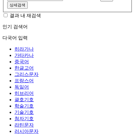
상세검색
결과 내 재검색
인기 검색어
다국어 입력
히라가나
가타카나
중국어
한글고어
그리스문자
프랑스어
독일어
히브리어
괄호기호
학술기호
기술기호
첨자기호
라틴문자
러시아문자