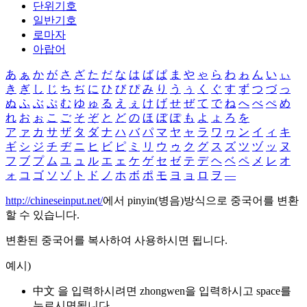
단위기호
일반기호
로마자
아랍어
あ
ぁ
か
が
さ
ざ
た
だ
な
は
ば
ぱ
ま
や
ゃ
ら
わ
ゎ
ん
い
ぃ
き
ぎ
し
じ
ち
ぢ
に
ひ
び
ぴ
み
り
う
ぅ
く
ぐ
す
ず
つ
づ
っ
ぬ
ふ
ぶ
ぷ
む
ゆ
ゅ
る
え
ぇ
け
げ
せ
ぜ
て
で
ね
へ
べ
ぺ
め
れ
お
ぉ
こ
ご
そ
ぞ
と
ど
の
ほ
ぼ
ぽ
も
よ
ょ
ろ
を
ア
ァ
カ
サ
ザ
タ
ダ
ナ
ハ
バ
パ
マ
ヤ
ャ
ラ
ワ
ヮ
ン
イ
ィ
キ
ギ
シ
ジ
チ
ヂ
ニ
ヒ
ビ
ピ
ミ
リ
ウ
ゥ
ク
グ
ス
ズ
ツ
ヅ
ッ
ヌ
フ
ブ
プ
ム
ユ
ュ
ル
エ
ェ
ケ
ゲ
セ
ゼ
テ
デ
ヘ
ベ
ペ
メ
レ
オ
ォ
コ
ゴ
ソ
ゾ
ト
ド
ノ
ホ
ボ
ポ
モ
ヨ
ョ
ロ
ヲ
―
http://chineseinput.net/
에서 pinyin(병음)방식으로 중국어를 변환
할 수 있습니다.
변환된 중국어를 복사하여 사용하시면 됩니다.
예시)
中文 을 입력하시려면
zhongwen
을 입력하시고 space를
누르시면됩니다.