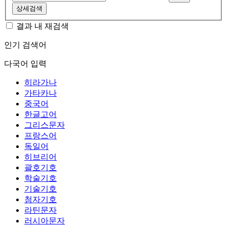
상세검색
결과 내 재검색
인기 검색어
다국어 입력
히라가나
가타카나
중국어
한글고어
그리스문자
프랑스어
독일어
히브리어
괄호기호
학술기호
기술기호
첨자기호
라틴문자
러시아문자