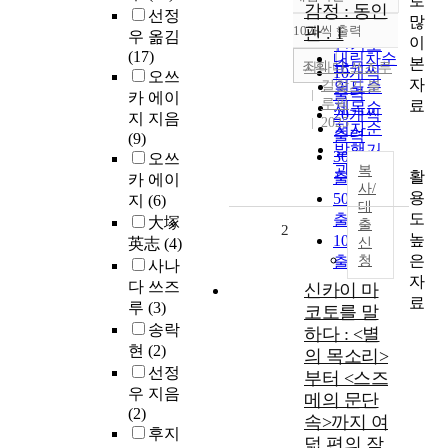
로
정확도
감정 : 동인
선정
많
순
10개씩 출력
판 . 1
우 옮김
오름차순
이
인기도
(17)
내림차순
본
순
조회
사나다 쓰즈루
10개씩
오쓰
자
길찾기 블
연도순
출력
카 에이
루픽
료
제목순
20개씩
지 지음
2025
저자순
출력
(9)
발행기
30개씩
오쓰
관순
복
활
출력
카 에이
사/
용
50개씩
지
(6)
대
도
출력
大塚
출
2
높
100개씩
英志
(4)
신
은
출력
청
사나
자
다 쓰즈
신카이 마
료
루
(3)
코토를 말
송락
하다 : <별
현
(2)
의 목소리>
선정
부터 <스즈
우 지음
메의 문단
(2)
속>까지 여
후지
덟 편의 작