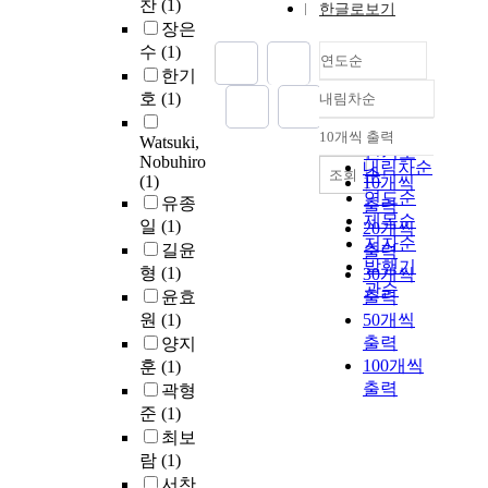
찬
(1)
한글로보기
장은
수
(1)
연도순
한기
호
(1)
내림차순
정확도
순
10개씩 출력
Watsuki,
오름차순
인기도
Nobuhiro
내림차순
순
조회
(1)
10개씩
연도순
유종
출력
제목순
일
(1)
20개씩
저자순
길윤
출력
발행기
형
(1)
30개씩
관순
윤효
출력
원
(1)
50개씩
출력
양지
100개씩
훈
(1)
출력
곽형
준
(1)
최보
람
(1)
서찬