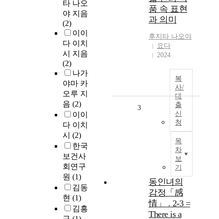
타 나오
품 속 표현
야 지음
과 의미
(2)
이이
후지타 나오야
다 이치
요다
시 지음
2024
(2)
나가
복
야마 카
사/
오루 지
대
음
(2)
출
3
신
이이
청
다 이치
시
(2)
목
한국
차
보건사
보
회연구
기
원
(1)
동인녀의
김동
감정「感
현
(1)
情」 . 2-3 =
김흥
There is a
규
(1)