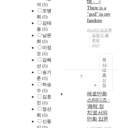
情」 =
석
(1)
There is a
조병
"god" in my
희
(1)
fandom
김태
용
(1)
사나다 쓰즈루
남문
길찾기 블
루픽
희
(1)
2022
이정
모
(1)
김혜
복
사/
선
(1)
대
송기
출
7
춘
(1)
신
하승
청
수
(1)
에로만화
김효
스터디즈 :
진
(1)
'쾌락 장
정선
치'로서의
희
(1)
만화 입문
신동
식
(1)