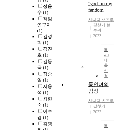
"god" in my
정윤
fandom
수
(1)
책임
사나다 쓰즈루
연구자
길찾기 블
(1)
루픽
2023
김성
희
(1)
김진
복
호
(1)
사/
대
김동
출
4
욱
(1)
신
정승
청
일
(1)
동인녀의
서용
감정
석
(1)
최현
사나다 츠즈루
숙
(1)
길찾기
이수
2022
경
(1)
김명
복
희
(1)