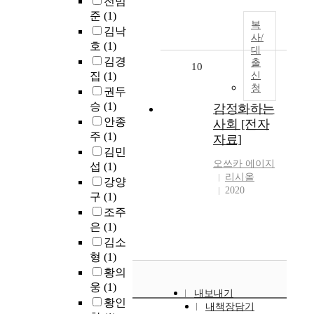
전범
준
(1)
복
김낙
사/
호
(1)
대
김경
출
10
집
(1)
신
청
권두
승
(1)
감정화하는
안종
사회 [전자
주
(1)
자료]
김민
오쓰카 에이지
섭
(1)
리시올
강양
2020
구
(1)
조주
은
(1)
김소
형
(1)
황의
웅
(1)
내보내기
황인
내책장담기