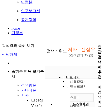
단행본
연구보고서
공개강의
home
단행본
검색결과 좁혀 보기
연
저자 : 선정우
검색키워드
관
선택해제
(검색결과
35
건)
검
색
어
좁혀본 항목 보기순
추
서
천
내보내기
내책장담기
검색량순
한글로보기
이
1
가나다순
검
저자
색
연도순
선정
어
동인녀의
우
(34)
내림차순