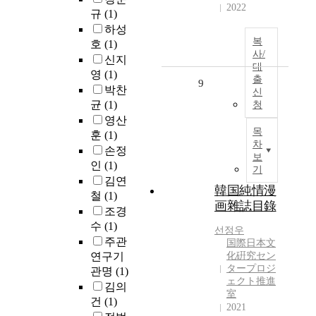
2022
규
(1)
하성
복
호
(1)
사/
신지
대
영
(1)
출
9
박찬
신
균
(1)
청
영산
목
훈
(1)
차
손정
보
인
(1)
기
김연
韓国純情漫
철
(1)
画雜誌目錄
조경
수
(1)
선정우
주관
国際日本文
연구기
化硏究セン
タープロジ
관명
(1)
ェクト推進
김의
室
건
(1)
2021