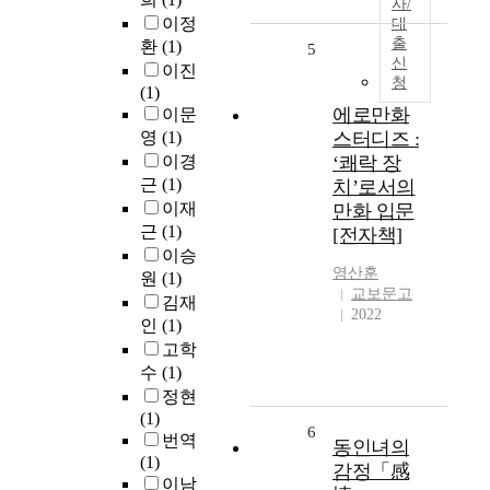
사/
이정
대
출
환
(1)
5
신
이진
청
(1)
에로만화
이문
영
(1)
스터디즈 :
이경
‘쾌락 장
근
(1)
치’로서의
이재
만화 입문
근
(1)
[전자책]
이승
영산훈
원
(1)
교보문고
김재
2022
인
(1)
고학
수
(1)
정현
(1)
6
번역
동인녀의
(1)
감정「感
이남