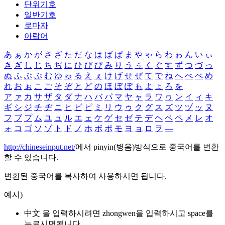
단위기호
일반기호
로마자
아랍어
あ
ぁ
か
が
さ
ざ
た
だ
な
は
ば
ぱ
ま
や
ゃ
ら
わ
ゎ
ん
い
ぃ
き
ぎ
し
じ
ち
ぢ
に
ひ
び
ぴ
み
り
う
ぅ
く
ぐ
す
ず
つ
づ
っ
ぬ
ふ
ぶ
ぷ
む
ゆ
ゅ
る
え
ぇ
け
げ
せ
ぜ
て
で
ね
へ
べ
ぺ
め
れ
お
ぉ
こ
ご
そ
ぞ
と
ど
の
ほ
ぼ
ぽ
も
よ
ょ
ろ
を
ア
ァ
カ
サ
ザ
タ
ダ
ナ
ハ
バ
パ
マ
ヤ
ャ
ラ
ワ
ヮ
ン
イ
ィ
キ
ギ
シ
ジ
チ
ヂ
ニ
ヒ
ビ
ピ
ミ
リ
ウ
ゥ
ク
グ
ス
ズ
ツ
ヅ
ッ
ヌ
フ
ブ
プ
ム
ユ
ュ
ル
エ
ェ
ケ
ゲ
セ
ゼ
テ
デ
ヘ
ベ
ペ
メ
レ
オ
ォ
コ
ゴ
ソ
ゾ
ト
ド
ノ
ホ
ボ
ポ
モ
ヨ
ョ
ロ
ヲ
―
http://chineseinput.net/
에서 pinyin(병음)방식으로 중국어를 변환
할 수 있습니다.
변환된 중국어를 복사하여 사용하시면 됩니다.
예시)
中文 을 입력하시려면
zhongwen
을 입력하시고 space를
누르시면됩니다.