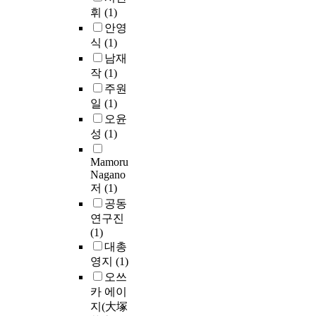
휘
(1)
안영
식
(1)
남재
작
(1)
주원
일
(1)
오윤
성
(1)
Mamoru
Nagano
저
(1)
공동
연구진
(1)
대총
영지
(1)
오쓰
카 에이
지(大塚