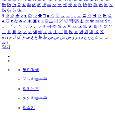
㎒
㎓
㎔
Ω
㏀
㏁
㎊
㎋
㎌
㏖
㏅
㎭
㎮
㎯
㏛
㎩
㎪
㎫
㎬
㏝
㏐
㏓
㏃
㏉
㏜
㏆
§
※
☆
★
○
●
◎
◇
◆
□
■
△
▽
→
←
↑
↓
↔
〓
◁
◀
▷
▶
♤
♠
♡
♥
♧
♣
⊙
◈
▣
◐
◑
▒
▤
▥
▨
▧
▦
▩
♨
☏
☎
☜
☞
¶
†
‡
↕
↗
↙
↖
↘
♭
♩
♪
♬
㉿
㈜
№
㏇
™
㏂
㏘
℡
＃
＆
＊
＠
ª
º
ⅰ
ⅱ
ⅲ
ⅳ
ⅴ
ⅵ
ⅶ
ⅷ
ⅸ
ⅹ
Ⅰ
Ⅱ
Ⅲ
Ⅳ
Ⅴ
Ⅵ
Ⅶ
Ⅷ
Ⅸ
Ⅹ
ا
ب
ت
ث
ج
ح
خ
د
ذ
ر
ز
س
ش
ص
ض
ط
ظ
ع
غ
ف
ق
ک
ل
م
ن
ه
و
ی
닫기
통합검색
국내학술논문
학위논문
해외학술논문
학술지