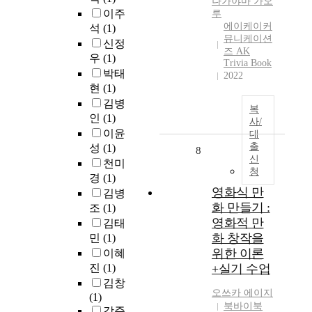
나가야마 가오
이주
루
에이케이커
석
(1)
뮤니케이션
신정
즈 AK
우
(1)
Trivia Book
박태
2022
현
(1)
김병
복
인
(1)
사/
이윤
대
출
성
(1)
8
신
천미
청
경
(1)
영화식 만
김병
화 만들기 :
조
(1)
영화적 만
김태
화 창작을
민
(1)
위한 이론
이혜
진
(1)
+실기 수업
김창
오쓰카 에이지
(1)
북바이북
강준