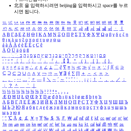
北京 을 입력하시려면
beijing
을 입력하시고 space를 누르
시면 됩니다.
ㅥ
ㅦ
ㅧ
ㅨ
ㅩ
ㅪ
ㅫ
ㅬ
ㅭ
ㅮ
ㅯ
ㅰ
ㅱ
ㅲ
ㅳ
ㅴ
ㅵ
ㅶ
ㅷ
ㅸ
ㅹ
ㅺ
ㅻ
ㅼ
ㅽ
ㅾ
ㅿ
ㆀ
ㆁ
ㆂ
ㆃ
ㆄ
ㆅ
ㆆ
ㆇ
ㆈ
ㆉ
ㆊ
ㆋ
ㆌ
ㆍ
ㆎ
Α
Β
Γ
Δ
Ε
Ζ
Η
Θ
Ι
Κ
Λ
Μ
Ν
Ξ
Ο
Π
Ρ
Σ
Τ
Υ
Φ
Χ
Ψ
Ω
α
β
γ
δ
ε
ζ
η
θ
ι
κ
λ
μ
ν
ξ
ο
π
ρ
σ
τ
υ
φ
χ
ψ
ω
á
à
Á
À
é
è
É
È
ç
Ç
ê
Ä
Ö
Ü
ä
ö
ü
ß
ְ
ֳ
ֲ
ֱ
ָ
ַ
ֵ
ֶ
ִ
ֹ
ּ
ֻ
ׂ
ׁ
ּ
ב
ה
נ
מ
צ
ת
ץ
ש
ד
ג
כ
ע
י
ח
ל
ך
ף
ק
ר
א
ט
ו
ן
ם
פ
‘
’
“
”
〔
〕
〈
〉
「
」
『
』
【
】
＂
（
）
［
］
｛
｝
±
×
÷
≠
≤
≥
∞
∴
♂
♀
∠
⊥
⌒
∂
∇
≡
≒
≪
≫
√
∽
∝
∵
∫
∬
∈
∋
⊆
⊇
⊂
⊃
∪
∩
∧
∨
￢
⇒
⇔
∀
∃
∮
∑
∏
＋
－
＜
＝
＞
、
。
·
‥
…
¨
〃
―
∥
＼
∼
´
～
ˇ
˘
˝
˚
˙
¸
˛
¡
¿
ː
！
＇
，
．
／
：
；
？
＾
＿
｀
｜
½
⅓
⅔
¼
¾
⅛
⅜
⅝
⅞
¹
²
³
⁴
ⁿ
₁
₂
₃
₄
Æ
Ð
Ħ
Ĳ
Ł
Ø
Œ
Þ
Ŧ
Ŋ
æ
đ
ð
ħ
ı
ĳ
ĸ
ŀ
ł
ø
œ
ß
þ
ŧ
ŋ
ŉ
А
Б
В
Г
Д
Е
Ё
Ж
З
И
Й
К
Л
М
Н
О
П
Р
С
Т
У
Ф
Х
Ц
Ч
Ш
Щ
Ъ
Ы
Ь
Э
Ю
Я
а
б
в
г
д
е
ё
ж
з
и
й
к
л
м
н
о
п
р
с
т
у
ф
х
ц
ч
ш
щ
ъ
ы
ь
э
ю
я
′
″
℃
Å
￠
￡
￥
¤
℉
‰
＄
％
Ｆ
￦
㎕
㎖
㎗
ℓ
㎘
㏄
㎣
㎤
㎥
㎦
㎙
㎚
㎛
㎜
㎝
㎞
㎟
㎠
㎡
㎢
㏊
㎍
㎎
㎏
㏏
㎈
㎉
㏈
㎧
㎨
㎰
㎱
㎲
㎳
㎴
㎵
㎶
㎷
㎸
㎹
㎀
㎁
㎂
㎃
㎄
㎺
㎻
㎽
㎾
㎿
㎐
㎑