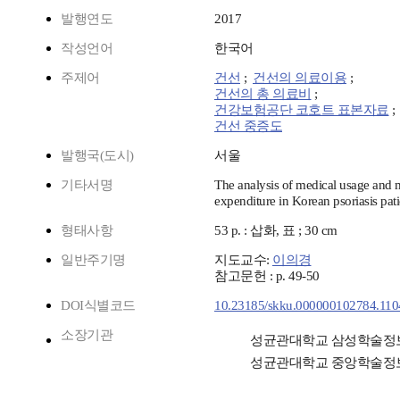
발행연도
2017
작성언어
한국어
주제어
건선
;
건선의 의료이용
;
건선의 총 의료비
;
건강보험공단 코호트 표본자료
;
건선 중증도
발행국(도시)
서울
기타서명
The analysis of medical usage and 
expenditure in Korean psoriasis pati
형태사항
53 p. : 삽화, 표 ; 30 cm
일반주기명
지도교수:
이의경
참고문헌 : p. 49-50
DOI식별코드
10.23185/skku.000000102784.110
소장기관
성균관대학교 삼성학술정
성균관대학교 중앙학술정