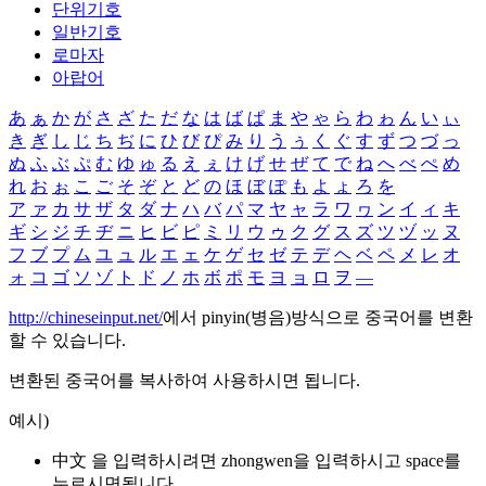
단위기호
일반기호
로마자
아랍어
あ
ぁ
か
が
さ
ざ
た
だ
な
は
ば
ぱ
ま
や
ゃ
ら
わ
ゎ
ん
い
ぃ
き
ぎ
し
じ
ち
ぢ
に
ひ
び
ぴ
み
り
う
ぅ
く
ぐ
す
ず
つ
づ
っ
ぬ
ふ
ぶ
ぷ
む
ゆ
ゅ
る
え
ぇ
け
げ
せ
ぜ
て
で
ね
へ
べ
ぺ
め
れ
お
ぉ
こ
ご
そ
ぞ
と
ど
の
ほ
ぼ
ぽ
も
よ
ょ
ろ
を
ア
ァ
カ
サ
ザ
タ
ダ
ナ
ハ
バ
パ
マ
ヤ
ャ
ラ
ワ
ヮ
ン
イ
ィ
キ
ギ
シ
ジ
チ
ヂ
ニ
ヒ
ビ
ピ
ミ
リ
ウ
ゥ
ク
グ
ス
ズ
ツ
ヅ
ッ
ヌ
フ
ブ
プ
ム
ユ
ュ
ル
エ
ェ
ケ
ゲ
セ
ゼ
テ
デ
ヘ
ベ
ペ
メ
レ
オ
ォ
コ
ゴ
ソ
ゾ
ト
ド
ノ
ホ
ボ
ポ
モ
ヨ
ョ
ロ
ヲ
―
http://chineseinput.net/
에서 pinyin(병음)방식으로 중국어를 변환
할 수 있습니다.
변환된 중국어를 복사하여 사용하시면 됩니다.
예시)
中文 을 입력하시려면
zhongwen
을 입력하시고 space를
누르시면됩니다.