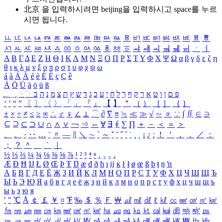
北京 을 입력하시려면
beijing
을 입력하시고 space를 누르
시면 됩니다.
ㅥ
ㅦ
ㅧ
ㅨ
ㅩ
ㅪ
ㅫ
ㅬ
ㅭ
ㅮ
ㅯ
ㅰ
ㅱ
ㅲ
ㅳ
ㅴ
ㅵ
ㅶ
ㅷ
ㅸ
ㅹ
ㅺ
ㅻ
ㅼ
ㅽ
ㅾ
ㅿ
ㆀ
ㆁ
ㆂ
ㆃ
ㆄ
ㆅ
ㆆ
ㆇ
ㆈ
ㆉ
ㆊ
ㆋ
ㆌ
ㆍ
ㆎ
Α
Β
Γ
Δ
Ε
Ζ
Η
Θ
Ι
Κ
Λ
Μ
Ν
Ξ
Ο
Π
Ρ
Σ
Τ
Υ
Φ
Χ
Ψ
Ω
α
β
γ
δ
ε
ζ
η
θ
ι
κ
λ
μ
ν
ξ
ο
π
ρ
σ
τ
υ
φ
χ
ψ
ω
á
à
Á
À
é
è
É
È
ç
Ç
ê
Ä
Ö
Ü
ä
ö
ü
ß
ְ
ֳ
ֲ
ֱ
ָ
ַ
ֵ
ֶ
ִ
ֹ
ּ
ֻ
ׂ
ׁ
ּ
ב
ה
נ
מ
צ
ת
ץ
ש
ד
ג
כ
ע
י
ח
ל
ך
ף
ק
ר
א
ט
ו
ן
ם
פ
‘
’
“
”
〔
〕
〈
〉
「
」
『
』
【
】
＂
（
）
［
］
｛
｝
±
×
÷
≠
≤
≥
∞
∴
♂
♀
∠
⊥
⌒
∂
∇
≡
≒
≪
≫
√
∽
∝
∵
∫
∬
∈
∋
⊆
⊇
⊂
⊃
∪
∩
∧
∨
￢
⇒
⇔
∀
∃
∮
∑
∏
＋
－
＜
＝
＞
、
。
·
‥
…
¨
〃
―
∥
＼
∼
´
～
ˇ
˘
˝
˚
˙
¸
˛
¡
¿
ː
！
＇
，
．
／
：
；
？
＾
＿
｀
｜
½
⅓
⅔
¼
¾
⅛
⅜
⅝
⅞
¹
²
³
⁴
ⁿ
₁
₂
₃
₄
Æ
Ð
Ħ
Ĳ
Ł
Ø
Œ
Þ
Ŧ
Ŋ
æ
đ
ð
ħ
ı
ĳ
ĸ
ŀ
ł
ø
œ
ß
þ
ŧ
ŋ
ŉ
А
Б
В
Г
Д
Е
Ё
Ж
З
И
Й
К
Л
М
Н
О
П
Р
С
Т
У
Ф
Х
Ц
Ч
Ш
Щ
Ъ
Ы
Ь
Э
Ю
Я
а
б
в
г
д
е
ё
ж
з
и
й
к
л
м
н
о
п
р
с
т
у
ф
х
ц
ч
ш
щ
ъ
ы
ь
э
ю
я
′
″
℃
Å
￠
￡
￥
¤
℉
‰
＄
％
Ｆ
￦
㎕
㎖
㎗
ℓ
㎘
㏄
㎣
㎤
㎥
㎦
㎙
㎚
㎛
㎜
㎝
㎞
㎟
㎠
㎡
㎢
㏊
㎍
㎎
㎏
㏏
㎈
㎉
㏈
㎧
㎨
㎰
㎱
㎲
㎳
㎴
㎵
㎶
㎷
㎸
㎹
㎀
㎁
㎂
㎃
㎄
㎺
㎻
㎽
㎾
㎿
㎐
㎑