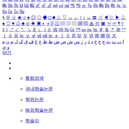
㎒
㎓
㎔
Ω
㏀
㏁
㎊
㎋
㎌
㏖
㏅
㎭
㎮
㎯
㏛
㎩
㎪
㎫
㎬
㏝
㏐
㏓
㏃
㏉
㏜
㏆
§
※
☆
★
○
●
◎
◇
◆
□
■
△
▽
→
←
↑
↓
↔
〓
◁
◀
▷
▶
♤
♠
♡
♥
♧
♣
⊙
◈
▣
◐
◑
▒
▤
▥
▨
▧
▦
▩
♨
☏
☎
☜
☞
¶
†
‡
↕
↗
↙
↖
↘
♭
♩
♪
♬
㉿
㈜
№
㏇
™
㏂
㏘
℡
＃
＆
＊
＠
ª
º
ⅰ
ⅱ
ⅲ
ⅳ
ⅴ
ⅵ
ⅶ
ⅷ
ⅸ
ⅹ
Ⅰ
Ⅱ
Ⅲ
Ⅳ
Ⅴ
Ⅵ
Ⅶ
Ⅷ
Ⅸ
Ⅹ
ا
ب
ت
ث
ج
ح
خ
د
ذ
ر
ز
س
ش
ص
ض
ط
ظ
ع
غ
ف
ق
ک
ل
م
ن
ه
و
ی
닫기
통합검색
국내학술논문
학위논문
해외학술논문
학술지