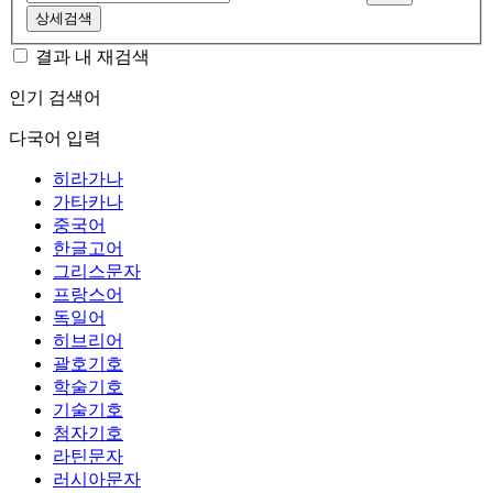
상세검색
결과 내 재검색
인기 검색어
다국어 입력
히라가나
가타카나
중국어
한글고어
그리스문자
프랑스어
독일어
히브리어
괄호기호
학술기호
기술기호
첨자기호
라틴문자
러시아문자